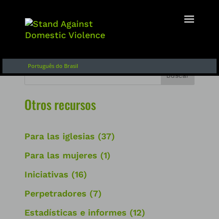
Inglés
Français
English of Argentina
Português do Brasil
Buscar
Otros recursos
Para las iglesias
(37)
Para las mujeres
(1)
Iniciativas
(16)
Perpetradores
(7)
Estadísticas e informes
(12)