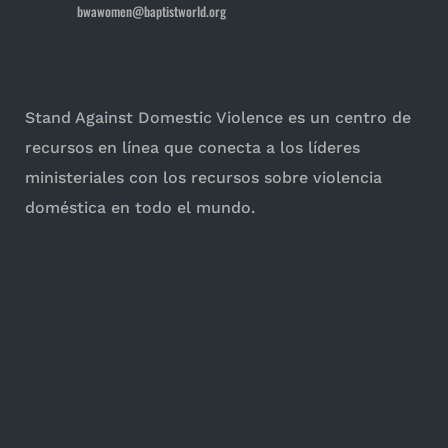
bwawomen@baptistworld.org
Stand Against Domestic Violence es un centro de
recursos en línea que conecta a los líderes
ministeriales con los recursos sobre violencia
doméstica en todo el mundo.
Para las iglesias
Para las mujeres
Iniciativas
Perpetradores
Estadísticas e informes
Comprender la violencia doméstica
Vídeos
Formas de ayudar