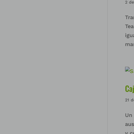
2 d
Tra
Tea
igu
mas
Ca
21 d
Un 
aus
y c