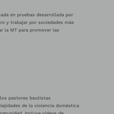
sada en pruebas desarrollada por
ero y trabajar por sociedades más
zar la MT para promover las
.
s
los pastores bautistas
plejidades de la violencia doméstica
omunidad. Incluye vídeos de