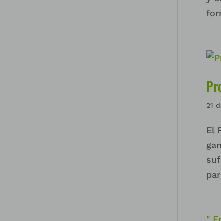
for
Pr
21 d
El 
gam
suf
par
" E