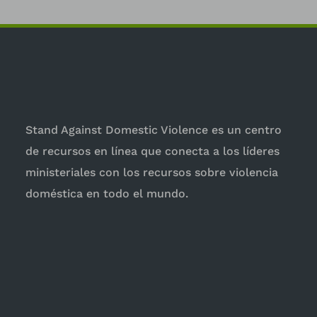
Stand Against Domestic Violence es un centro
de recursos en línea que conecta a los líderes
ministeriales con los recursos sobre violencia
doméstica en todo el mundo.
Para las iglesias
Para las mujeres
Iniciativas
Perpetradores
Estadísticas e informes