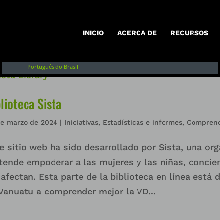
Inglés
Français
INICIO
ACERCA DE
RECURSOS
English of Argentina
Português do Brasil
lioteca Sista
de marzo de 2024
|
Iniciativas
,
Estadísticas e informes
,
Comprende
e sitio web ha sido desarrollado por Sista, una or
tende empoderar a las mujeres y las niñas, concie
 afectan. Esta parte de la biblioteca en línea está
Vanuatu a comprender mejor la VD...