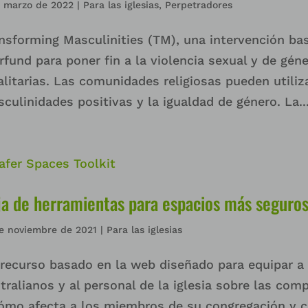
e marzo de 2022
|
Para las iglesias
,
Perpetradores
nsforming Masculinities (TM), una intervención ba
rfund para poner fin a la violencia sexual y de gén
alitarias. Las comunidades religiosas pueden utili
culinidades positivas y la igualdad de género. La..
ja de herramientas para espacios más seguro
e noviembre de 2021
|
Para las iglesias
recurso basado en la web diseñado para equipar a 
tralianos y al personal de la iglesia sobre las com
ómo afecta a los miembros de su congregación y c