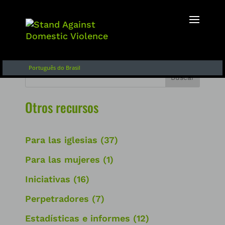
Inglés
Français
English of Argentina
Português do Brasil
Buscar
Otros recursos
Para las iglesias
(37)
Para las mujeres
(1)
Iniciativas
(16)
Perpetradores
(7)
Estadísticas e informes
(12)