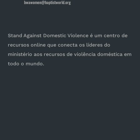
bwawomen@baptistworld.org
Stand Against Domestic Violence é um centro de
recursos online que conecta os líderes do
ministério aos recursos de violência doméstica em
todo o mundo.
Para Igrejas
Para as mulheres
Iniciativas
Perpetradores
Estatísticas e Relatórios
Entendendo a Violência Doméstica
Vídeos
Formas de ajuda