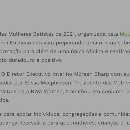
as Mulheres Batistas de 2021, organizada pela
Mul
Jenni Entrican estavam preparando uma oficina sobr
formação para além de uma única oficina e sentir
cto duradouro e positivo.
O Diretor Executivo interino Moreen Sharp com su
adas por Elissa Macpherson, Presidente das Mulhere
atista e pela BWA Women, trabalhou em conjunto pa
tica.
de para apoiar indivíduos, congregações e comunida
udança necessária para que mulheres, crianças e f