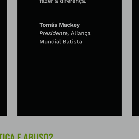
fazer a diferença.
Tomás Mackey
Presidente
,
Aliança
Mundial Batista
TICA E ABUSO?