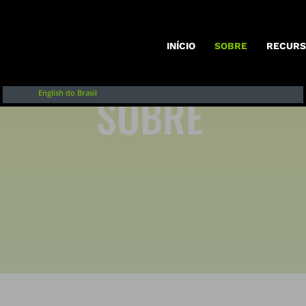
Inglês
Français
INÍCIO
SOBRE
RECURS
Español de Argentina
SOBRE
English do Brasil