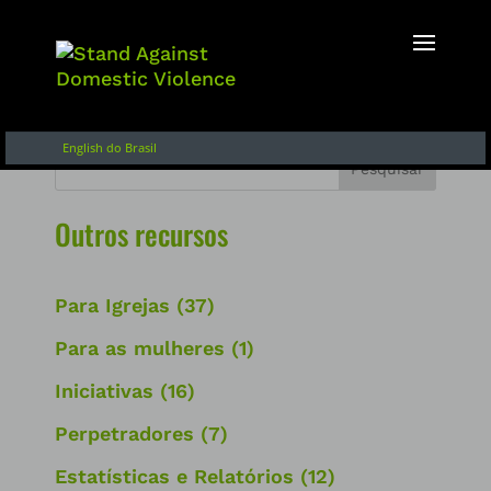
Inglês
Français
Español de Argentina
English do Brasil
Pesquisar
Outros recursos
Para Igrejas
(37)
Para as mulheres
(1)
Iniciativas
(16)
Perpetradores
(7)
Estatísticas e Relatórios
(12)