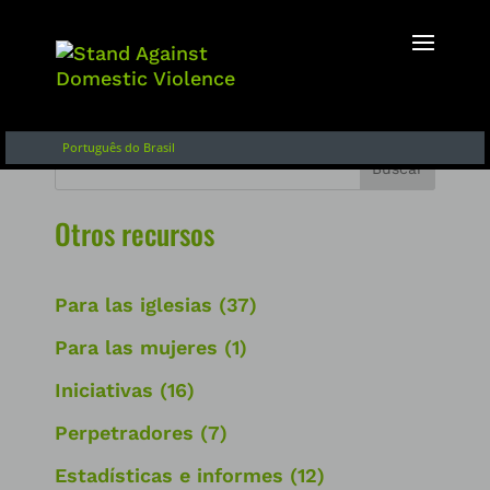
Inglés
Français
English of Argentina
Português do Brasil
Buscar
Otros recursos
Para las iglesias
(37)
Para las mujeres
(1)
Iniciativas
(16)
Perpetradores
(7)
Estadísticas e informes
(12)