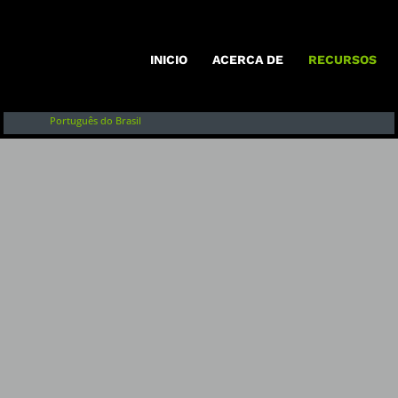
Inglés
Français
INICIO
ACERCA DE
RECURSOS
English of Argentina
Ver lo que 
Português do Brasil
(2019)
Categorías
:
Para Las Igl
Etiquetas:
:
Reserve
Idiomas
:
Inglés
País
:
Australia