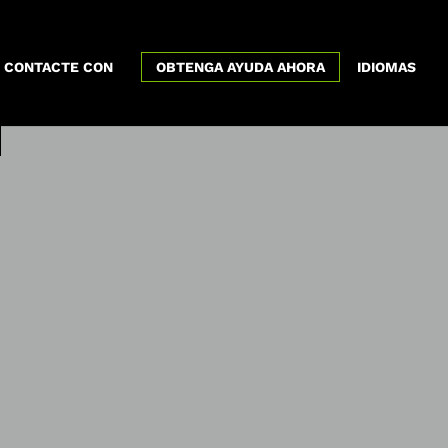
x
CONTACTE CON
OBTENGA AYUDA AHORA
IDIOMAS
me hiciste hacer
esias