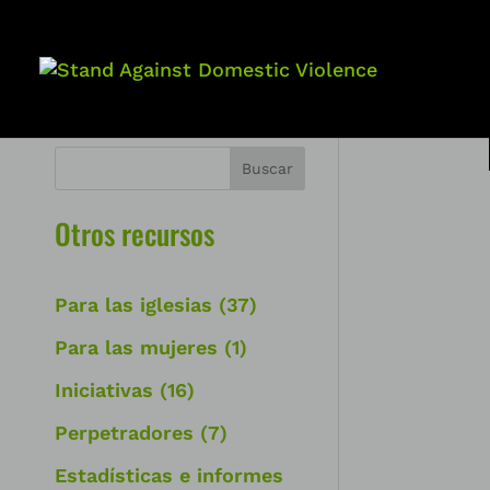
Buscar
Otros recursos
Para las iglesias
(37)
Para las mujeres
(1)
Iniciativas
(16)
Perpetradores
(7)
Estadísticas e informes