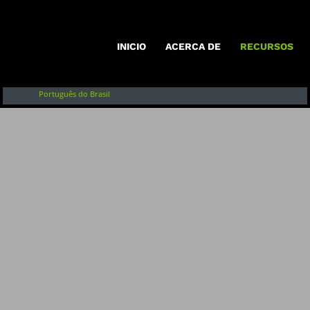
Inglés
Français
INICIO
ACERCA DE
RECURSOS
English of Argentina
Redescubrir
Português do Brasil
Escrituras 
Nuevas pers
textos cont
Categorías
:
Para Las Igl
Etiquetas:
:
Reserve
Idiomas
:
Inglés
País
:
-