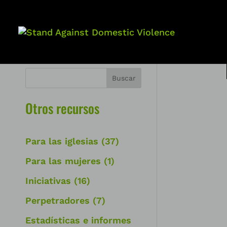
Buscar
Otros recursos
Para las iglesias
(37)
Para las mujeres
(1)
Iniciativas
(16)
Perpetradores
(7)
Estadísticas e informes