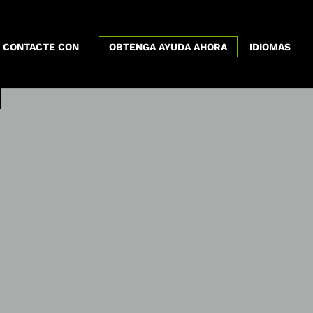
x
CONTACTE CON
OBTENGA AYUDA AHORA
IDIOMAS
 la visión de las
sobre las mujeres:
pectivas sobre
rovertidos
esias