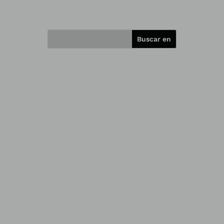
Transforming Masculinities (TM), una
intervención basada en pruebas
desarrollada por Tearfund para poner
fin a la violencia sexual y de género y
trabajar por sociedades más igualitarias.