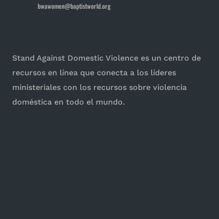
bwawomen@baptistworld.org
Stand Against Domestic Violence es un centro de
recursos en línea que conecta a los líderes
ministeriales con los recursos sobre violencia
doméstica en todo el mundo.
Para las iglesias
Para las mujeres
Iniciativas
Perpetradores
Estadísticas e informes
Comprender la violencia doméstica
Vídeos